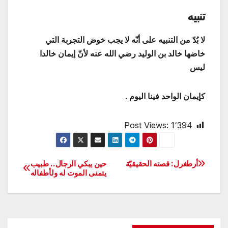
تنبيه
لا بُدّ من التنبيه على أنّه لا يجب خوض التجربة التي
خاضها خالد بن الوليد رضي الله عنه لأنّ إيمان خالدا
ليس
كإيمان الواحد فينا اليوم .
Post Views:
1٬394
أرطغرل: قصته الحقيقيّة
حين يبكي الرجال.. طبيب
تصفّح
يتمنى الموت له ولأطفاله
المقالات