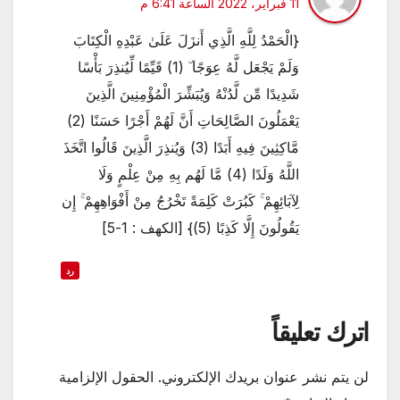
11 فبراير، 2022 الساعة 6:41 م
{الْحَمْدُ لِلَّهِ الَّذِي أَنزَلَ عَلَىٰ عَبْدِهِ الْكِتَابَ
وَلَمْ يَجْعَل لَّهُ عِوَجًا ۜ (1) قَيِّمًا لِّيُنذِرَ بَأْسًا
شَدِيدًا مِّن لَّدُنْهُ وَيُبَشِّرَ الْمُؤْمِنِينَ الَّذِينَ
يَعْمَلُونَ الصَّالِحَاتِ أَنَّ لَهُمْ أَجْرًا حَسَنًا (2)
مَّاكِثِينَ فِيهِ أَبَدًا (3) وَيُنذِرَ الَّذِينَ قَالُوا اتَّخَذَ
اللَّهُ وَلَدًا (4) مَّا لَهُم بِهِ مِنْ عِلْمٍ وَلَا
لِآبَائِهِمْ ۚ كَبُرَتْ كَلِمَةً تَخْرُجُ مِنْ أَفْوَاهِهِمْ ۚ إِن
يَقُولُونَ إِلَّا كَذِبًا (5)} [الكهف : 1-5]
رد
اترك تعليقاً
لن يتم نشر عنوان بريدك الإلكتروني.
الحقول الإلزامية