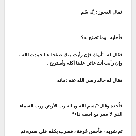
فقال العجوز : إنّه سُم.
فأجابه : وما تصنع به؟
فقال له :”أتيتك فإن رأيت منك صفحا عنا حمدت الله ،
وإن رأيت أنك غائرا علينا آكله وأستريح .
فقال له خالد رضي الله عنه : هاته
فأخذه وقال:”بسم الله وبالله رب الأرض ورب السماء
الذي لا يضر مع اسمه داء”
ثم شربه ، فأحس حُرقة ، فضرب بكفّه على صدره ثم