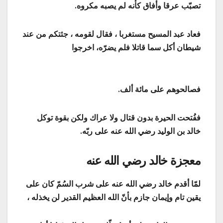
تصبّب عرقا وأفاق كأنه لم يصبه مكروه.
فعاد عبد المسيح مستغربا ، فقال لقومه ، جئتكم من عند
شيطان أكل سما قاتلا فلم يضرّه، اخرجوا
فصالحوهم على مائة ألف.
ففُتحت الحيرة بدون قتال ولا عراك ولكن بقوة توكل
خالد بن الوليد رضي الله عنه على ربّه.
معجزة خالد رضي الله عنه
لمّا أقدم خالد رضي الله عنه على شرب السُمّ كان على
يقين تام وإيمان جازم بأنّ الله العظيم القدير لن يخذله ،