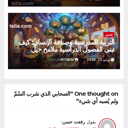
قصص
التربية المدرسية وصناعة الإنسان: كيف
تبني الفصول الدراسية ملامح جيل
المستقبل وتحدد مساره؟
يوليو 20, 2026
ADMIN
One thought on “الصحابي الذي شرب السُمّ
ولم يُصبه أي شيء”
يقول
رفعت حسن
: