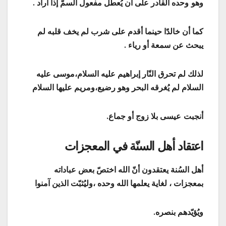
وهو
وحده القادر على أن يُعطّل مفعول السمّ إذا أراد .
كما أن خالدًا حينما أقدم على شرب لم يخف قلبه لم
يبحث عن سمعة أو رياء .
لذلك لم تحرق النّار إبراهيم عليه السلام،موسى عليه
السلام لم يُغرقه البحر وهو رضيع،ومريم عليها السلام
أنجبت
عيسى بلا زوج أو جماع.
اعتقاد أهل السنّة في المعجزات
أهل السُنة يعتقدون أنّ الله اختصّ بعض عباداته
بمعجزات ، لغاية يعلمها الله وحده ،وليُثبّت الذين آمنوا
ويُؤيّدهم بنصره.