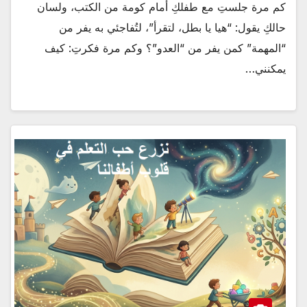
كم مرة جلستِ مع طفلكِ أمام كومة من الكتب، ولسان
حالكِ يقول: “هيا يا بطل، لتقرأ”، لتُفاجئي به يفر من
“المهمة” كمن يفر من “العدو”؟ وكم مرة فكرتِ: كيف
يمكنني…