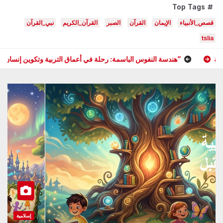
Top Tags
قصص_الأنبياء
الإيمان
القرآن
الصبر
القرآن_الكريم
نبي_القرآن
tslia
قصص