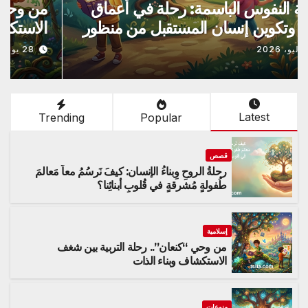
رحلةُ الروحِ وِبناءُ الإنسان: كيفَ نَرسُمُ معاً
مَعالمَ طُفولةٍ مُشرقةٍ في قُلوبِ أبنائِنا؟
28 يوليو، 2026
Latest
Trending
Popular
قصص
رحلةُ الروحِ وِبناءُ الإنسان: كيفَ نَرسُمُ معاً مَعالمَ
طُفولةٍ مُشرقةٍ في قُلوبِ أبنائِنا؟
إسلامية
من وحي “كنعان”.. رحلة التربية بين شغف
الاستكشاف وبناء الذات
منوعات