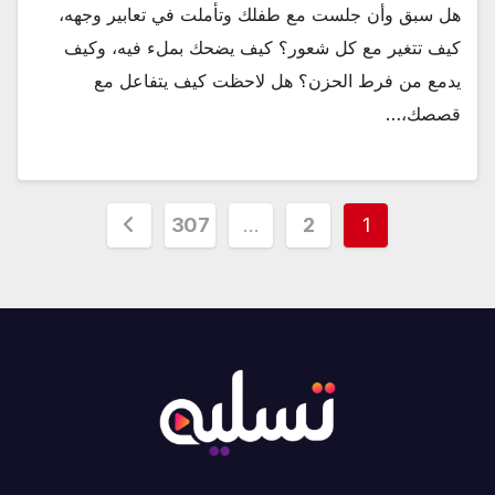
هل سبق وأن جلست مع طفلك وتأملت في تعابير وجهه،
كيف تتغير مع كل شعور؟ كيف يضحك بملء فيه، وكيف
يدمع من فرط الحزن؟ هل لاحظت كيف يتفاعل مع
قصصك،…
تعدد
307
…
2
1
صفحات
المقالات