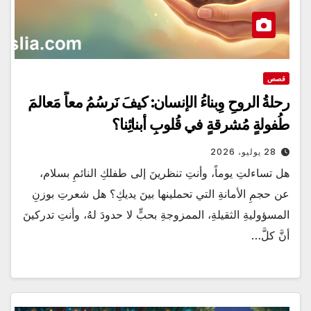
قصص
رحلةُ الروحِ وِبناءُ الإنسان: كيفَ نَرسُمُ معاً مَعالمَ
طُفولةٍ مُشرقةٍ في قُلوبِ أبنائِنا؟
28 يوليو، 2026
هل تساءلتِ يوماً، وأنتِ تنظرينَ إلى طفلكِ النائمِ بسلام،
عن حجمِ الأمانةِ التي تحملينها بينَ يديكِ؟ هل شعرتِ بوزنِ
المسؤوليةِ الثقيلةِ، الممزوجةِ بحبٍّ لا حدودَ لهُ، وأنتِ تدركينَ
أنَّ كلَّ…