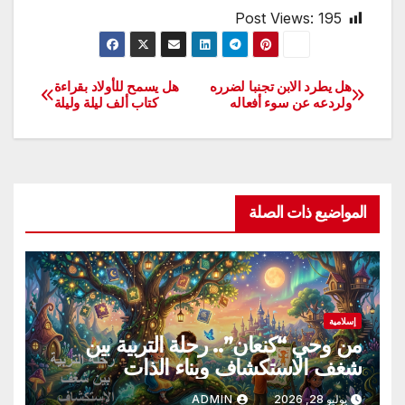
Post Views:
195
هل يطرد الابن تجنبا لضرره
هل يسمح للأولاد بقراءة
تصفّح
ولردعه عن سوء أفعاله
كتاب ألف ليلة وليلة
المقالات
المواضيع ذات الصلة
إسلامية
من وحي “كنعان”.. رحلة التربية بين
شغف الاستكشاف وبناء الذات
يوليو 28, 2026
ADMIN