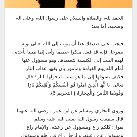
الحمد لله، والصلاة والسلام على رسول الله، وعلى آله
وصحبه، أما بعد:
فيجب على صديقك هذا أن يتوب إلى الله تعالى توبة
نصوحا، فإنه قد فعل منكرا عظيما وأتى إثما مبينا بأخذه
لهذه البنت إلى الكنيسة لتعميدها، وهو مسؤول عنها
أمام الله يوم القيامة ومأمور بأن يقيها عذاب النار،
فكيف يسوقها إلى ما هو سبب لدخولها النار؟ قال
تعالى: يَا أَيُّهَا الَّذِينَ آمَنُوا قُوا أَنفُسَكُمْ وَأَهْلِيكُمْ نَارًا
وَقُودُهَا النَّاسُ وَالْحِجَارَةُ { التحريم 6}.
وروى البخاري ومسلم عن ابن عمر ـ رضي الله عنهما ـ
قال سمعت رسول الله صلى الله عليه وسلم
يقول: كلكم راع ومسؤول عن رعيته، والإمام راع
ومسؤول عن رعيته، والرجل راع في أهله ومسؤول