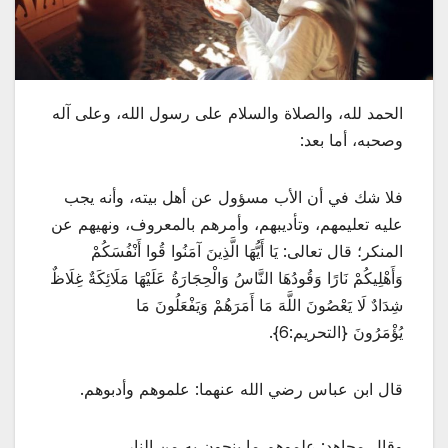
الحمد لله، والصلاة والسلام على رسول الله، وعلى آله
وصحبه، أما بعد:
فلا شك في أن الأب مسؤول عن أهل بيته، وأنه يجب
عليه تعليمهم، وتأديبهم، وأمرهم بالمعروف، ونهيهم عن
المنكر؛ قال تعالى: يَا أَيُّهَا الَّذِينَ آمَنُوا قُوا أَنْفُسَكُمْ
وَأَهْلِيكُمْ نَارًا وَقُودُهَا النَّاسُ وَالْحِجَارَةُ عَلَيْهَا مَلَائِكَةٌ غِلَاظٌ
شِدَادٌ لَا يَعْصُونَ اللَّهَ مَا أَمَرَهُمْ وَيَفْعَلُونَ مَا
يُؤْمَرُونَ {التحريم:6}.
قال ابن عباس رضي الله عنهما: علموهم وأدبوهم.
وقال مجاهد: علموهم ما ينجون به من النار.