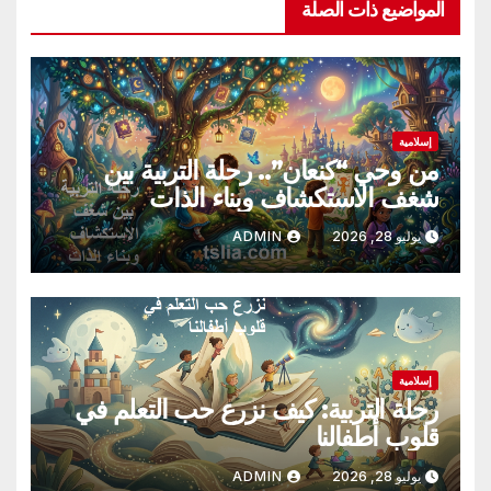
المواضيع ذات الصلة
إسلامية
من وحي “كنعان”.. رحلة التربية بين
شغف الاستكشاف وبناء الذات
يوليو 28, 2026
ADMIN
إسلامية
رحلة التربية: كيف نزرع حب التعلم في
قلوب أطفالنا
يوليو 28, 2026
ADMIN