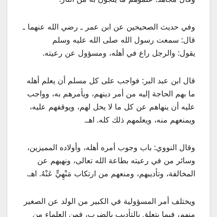
وفي حديث الصحيحين عن ابن عمر ـ رضي الله عنهما ـ
قال: سمعت رسول الله صلى الله عليه وسلم
يقول: والرجل راع في أهله، ومسؤول عن رعيته.
قال ابن عبد البر: فواجب على كل مسلم أن يعلم أهله
ما بهم الحاجة إليه من أمر دينهم، ويأمرهم به، وواجب
عليه أن ينهاهم عن كل ما لا يحل لهم، ويوقفهم عليه،
ويمنعهم منه، ويعلمهم ذلك كله. اهـ.
وقال النووي: باب وجوب أمره أهله، وأولاده المميزين،
وسائر من في رعيته بطاعة الله تعالى، ونهيهم عن
المخالفة، وتأديبهم، ومنعهم من ارتكاب مَنْهِيٍّ عَنْهُ. اهـ.
ويختلف أمر المسؤولية في الكبير من الولد عن الصغير
منهم، فيما يتعلق بالتأديب بالضرب، فمن العلماء من