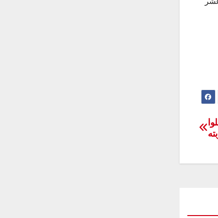
عشر
وا
ته