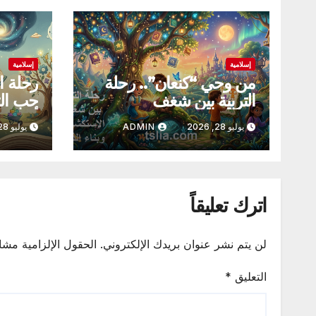
إسلامية
إسلامية
من وحي “كنعان”.. رحلة
رحلة ا
التربية بين شغف
حب الت
الاستكشاف وبناء الذات
أطفالنا
يوليو 28, 2026
ADMIN
يوليو 28, 2026
اترك تعليقاً
لن يتم نشر عنوان بريدك الإلكتروني.
الحقول الإلزامية مشار
التعليق
*