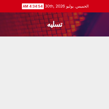
Ski
الخميس. يوليو 30th, 2026
4:34:54 AM
t
conten
تسليه