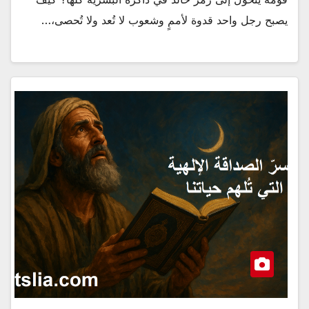
يصبح رجل واحد قدوة لأممٍ وشعوب لا تُعد ولا تُحصى،…