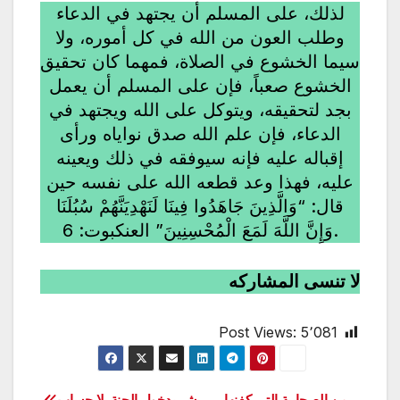
لذلك، على المسلم أن يجتهد في الدعاء
وطلب العون من الله في كل أموره، ولا
سيما الخشوع في الصلاة، فمهما كان تحقيق
الخشوع صعباً، فإن على المسلم أن يعمل
بجد لتحقيقه، ويتوكل على الله ويجتهد في
الدعاء، فإن علم الله صدق نواياه ورأى
إقباله عليه فإنه سيوفقه في ذلك ويعينه
عليه، فهذا وعد قطعه الله على نفسه حين
قال: “وَالَّذِينَ جَاهَدُوا فِينَا لَنَهْدِيَنَّهُمْ سُبُلَنَا
وَإِنَّ اللَّهَ لَمَعَ الْمُحْسِنِينَ” العنكبوت: 6.
لا تنسى المشاركه
Post Views:
5٬081
من الصحابية التي كفنها
بشر بدخول الجنة بلا حساب