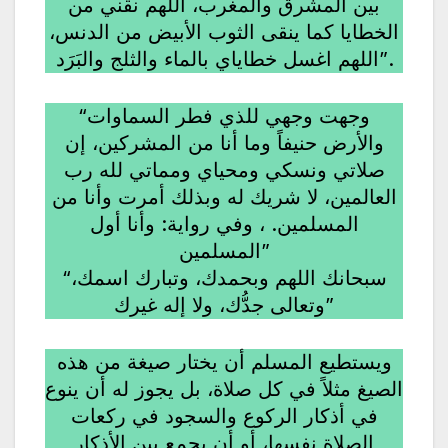
بين المشرق والمغرب، اللهم نقني من
الخطايا كما ينقى الثوب الأبيض من الدنس،
اللهم اغسل خطاياي بالماء والثلج والبَرَد”.
“وجهت وجهي للذي فطر السماوات
والأرض حنيفاً وما أنا من المشركين، إن
صلاتي ونسكي ومحياي ومماتي لله رب
العالمين، لا شريك له وبذلك أمرت وأنا من
المسلمين. ، وفي رواية: وأنا أول
المسلمين”
“سبحانك اللهم وبحمدك، وتبارك اسمك،
وتعالى جدُّك، ولا إله غيرك”
ويستطيع المسلم أن يختار صيغة من هذه
الصيغ مثلاً في كل صلاة، بل يجوز له أن ينوع
في أذكار الركوع والسجود في ركعات
الصلاة نفسها، أو أن يجمع بين الأذكار