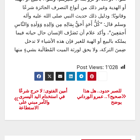
أو الهدية وغير ذلك من أنواع التصرف الجائزة شرعًا
وقانونًا؛ ودليل ذلك حديث النبي صلى الله عليه وآله
وسلم قال: “كُلُّ أَحَدٍ أَحَقُّ بِمَالِهِ مِن وَالِدِهِ وَوَلَدِهِ وَالنَّاسِ
أَجمَعِينَ”، وأكد علام أن تَصَرَّف الإنسان حال حياته فيما
يملكه بالبيع أو الهبة للغير فإن هذه الأشياء لا تدخل
ضِمنَ التركة، ولا يحق لورثة الميت المُطالَبة بشيءٍ منها
Post Views:
1٬028
للصبر حدود.. هل هذا
أمين الفتوى: لا حرج شرعًا
تصفّح
صحيح؟.. عمرو الورداني
في استخدام اليد اليسرى
يوضح
والأمر مبني على
المقالات
الاستطاعة