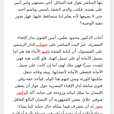
بثها المباشر يقول فيه السائل: أخي مستهتر وغير أمين
على نفسه، فكتب والدي الشقة باسمي وباسم اخته
حتى لا يضيعها لأنه يعلم اننا سنحافظ عليها، فهل يجوز
تنفيذ الوصية؟
أجاب الدكتور محمود شلبي، أمين الفتوى بدار الإفتاء
المصرية، عبر البث المباشر على
حساب
الدار الرسمي
على الفيسبوك، أن كتابة الشقة
باسم
الأبناء هنا هي اما
بسبيل الأمانة أو على سبيل الهبة، فلو كانت هبة فهي
ليست ميرثًا فهي ملك لهم، أما إن كانت على سبيل
الأمانة فتعطى الأمانة لأصحابها، وبعد وفاته تنتقل
ملكيتها للورثة وبمن فيهم هذا الولد، فيأخذ حقه.وفي
فتوى سابقة لدار الإفتاء المصرية حول جواز أن يعطي
الإنسان ما يملك لبناته وزوجته في حياته، أكد
الدكتور
شوقي علام، مفتي الجمهورية أن الإنسان البالغ العاقل
يجوز
له أن يتصرف فيما يملكه حال حياته كما يشاء؛
سواء لأولاده أو لزوجته أو لغيرهم، وسواء بالبيع أو الهبة