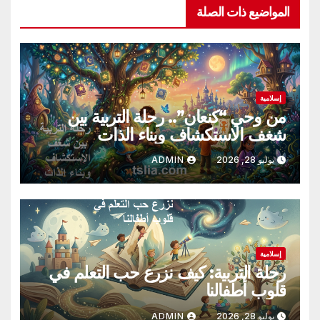
المواضيع ذات الصلة
إسلامية
من وحي “كنعان”.. رحلة التربية بين
شغف الاستكشاف وبناء الذات
يوليو 28, 2026
ADMIN
إسلامية
رحلة التربية: كيف نزرع حب التعلم في
قلوب أطفالنا
يوليو 28, 2026
ADMIN