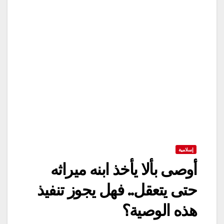
إسلامية
أوصى بألا يأخذ ابنه ميراثه
حتى يتعقل.. فهل يجوز تنفيذ
هذه الوصية؟