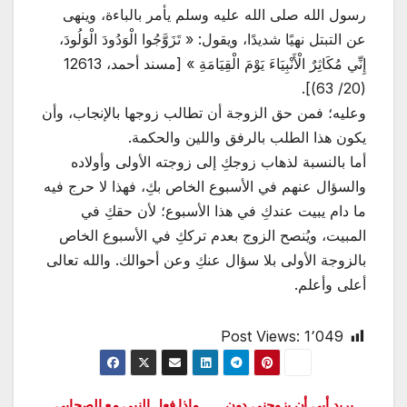
رسول الله صلى الله عليه وسلم يأمر بالباءة، وينهى
عن التبتل نهيًا شديدًا، ويقول: « تَزَوَّجُوا الْوَدُودَ الْوَلُودَ،
إِنِّي مُكَاثِرٌ الْأَنْبِيَاءَ يَوْمَ الْقِيَامَةِ » [مسند أحمد، 12613
(20/ 63)].
وعليه؛ فمن حق الزوجة أن تطالب زوجها بالإنجاب، وأن
يكون هذا الطلب بالرفق واللين والحكمة.
أما بالنسبة لذهاب زوجكِ إلى زوجته الأولى وأولاده
والسؤال عنهم في الأسبوع الخاص بكِ، فهذا لا حرج فيه
ما دام يبيت عندكِ في هذا الأسبوع؛ لأن حقكِ في
المبيت، ويُنصح الزوج بعدم ترككِ في الأسبوع الخاص
بالزوجة الأولى بلا سؤال عنكِ وعن أحوالك. والله تعالى
أعلى وأعلم.
Post Views:
1٬049
يريد أبى أن يزوجنى دون
ماذا فعل النبي مع الصحابي