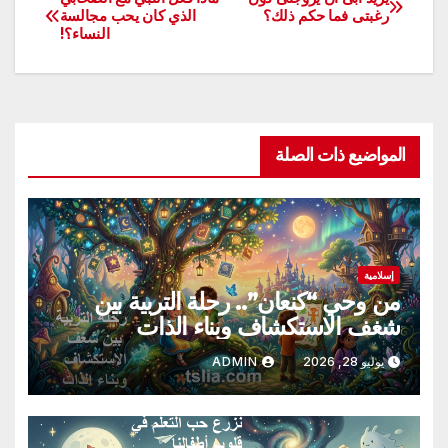
تصفّح
رغبتى فما حكم ذلك؟
الذي كان يحب مجالسة
النساء؟!
المقالات
المواضيع ذات الصلة
إسلامية
من وحي “كنعان”.. رحلة التربية بين
شغف الاستكشاف وبناء الذات
يوليو 28, 2026
ADMIN