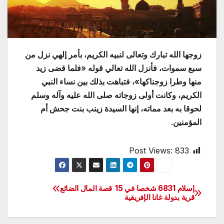
زوجها الله تبارك وتعالى لنبيه الكريم، بأمر إلهي نزل من
سبع سموات، فأنزل الله تعالي قوله «فلما قضى زيد
منها وطرا زوجناكها»، فتباهت بذلك بين نساء النبي
الكريم، وكانت أولى زوجاته صلى الله عليه وآله وسلم
لحوقا به بعد مماته، إنها السيدة زينب بنت جحش أم
المؤمنين.
Post Views:
833
إسلام 6831 شخصا في 15
قصة المال الضائع
تصفّح
قرية بدولة غانا الإفريقية
المقالات