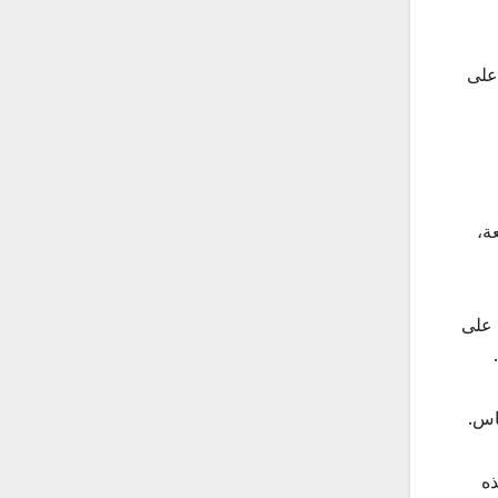
على
ة،
 على
اس.
ذه