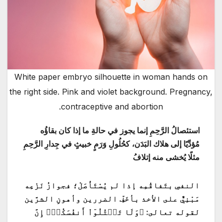
White paper embryo silhouette in woman hands on
the right side. Pink and violet background. Pregnancy,
contraceptive and abortion.
استئصالُ الرَّحِمِ إنما يجوز في حالةِ ما إذا كان بقاؤُه
مُؤدِّيًا إلى هلاك البَدَن، كحُلُولِ وَرَمٍ خبيثٍ في جِدارِ الرَّحِمِ
مثلًا يُخشى منه إتلافُ
النفسِ بتَفاقُمِه إذا لم يُسْتَأْصَلْ؛ فجوازُ نَزْعِه
مَبْنِيٌّ على الأخذ بأخَفِّ الضررين وأهونِ الشرَّين
لقوله تعالى: ﴿وَلَا تَقۡتُلُوٓاْ أَنفُسَكُمۡۚ إِنَّ