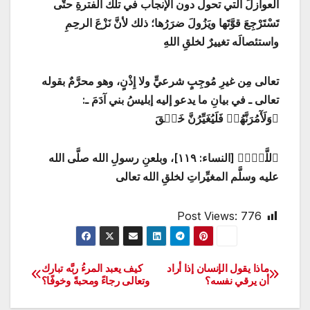
العوازلَ التي تحول دون الإنجاب في تلك الفترةِ حتَّى
تَسْتَرْجِعَ قوَّتَها ويَزُولَ ضرَرُها؛ ذلك لأنَّ نَزْعَ الرحِمِ
واستئصالَه تغييرٌ لخلقِ اللهِ
تعالى مِن غيرِ مُوجِبٍ شرعيٍّ ولا إِذْنٍ، وهو محرَّمٌ بقوله
تعالى ـ في بيانِ ما يدعو إليه إبليسُ بني آدَمَ ـ:
﴿وَلَأٓمُرَنَّهُمۡ فَلَيُغَيِّرُنَّ خَلۡقَ
ٱللَّهِۚ﴾ [النساء: ١١٩]، وبلعنِ رسولِ الله صلَّى الله
عليه وسلَّم المغيِّراتِ لخلقِ الله تعالى
Post Views:
776
ماذا يقول الإنسان إذا أراد
كيف يعبد المرءُ ربَّه تبارك
تصفّح
أن يرقي نفسه؟
وتعالى رجاءً ومحبةً وخوفًا؟
المقالات