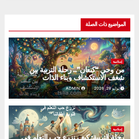
المواضيع ذات الصلة
إسلامية
من وحي “كنعان”.. رحلة التربية بين
شغف الاستكشاف وبناء الذات
يوليو 28, 2026
ADMIN
إسلامية
رحلة التربية: كيف نزرع حب التعلم في