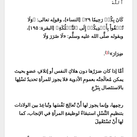
ٱللَّهَ
كَانَ بِكُمۡ رَحِيمٗا ٢٩﴾ [النساء]، وقولِه تعالى: ﴿وَلَا
تُلۡقُواْ بِأَيۡدِيكُمۡ إِلَى ٱلتَّهۡلُكَةِ﴾ [البقرة: ١٩٥]،
وبقوله صلَّى الله عليه وسلَّم: «لَا ضَرَرَ وَلَا
)
١
(
ضِرَارَ»
.
أمَّا إذا كان ضرَرُها دون هلاكِ النفس أو إتلافِ عضوٍ بحيث
يمكن مُعالَجتُه بعمومِ الأدوية فلا يجوز للمرأةِ تحديدُ نَسْلِها
بالاستئصال بِنَزْعِ
رحِمِها، وإنما يجوز لها أَنْ تُعالِجَ نَفْسَها وتُباعِدَ بين الولادات
بتنظيمِ النَّسْلِ استبقاءً لوظيفةِ المرأةِ في الإنجاب، كما
لها أَنْ تَسْتَعْمِلَ