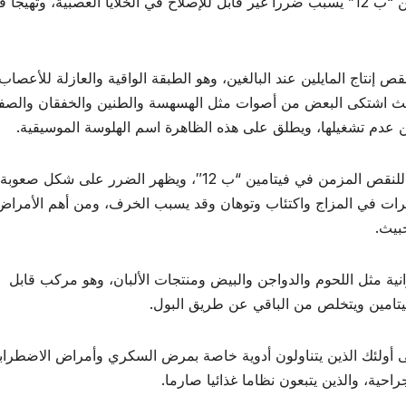
ذكر موقع “ميديك فوريوم” أن انخفاض مستويات فيتامين “ب 12” يسبب ضررا غير قابل للإصلاح في الخلايا العصبية، وتهيجا
قص فيتامين “ب 12” يتسبب في نقص إنتاج المايلين عند البالغين، وهو الطبقة الواقية والعازلة للأعص
ث اشتكى البعض من أصوات مثل الهسهسة والطنين والخفقان والصفي
عدم تشغيلها، ويطلق على هذه الظاهرة اسم الهلوسة الموسيقية.
وتتضرر الخلايا العصبية بشكل لا رجعة فيه عند التعرض للنقص المزمن في فيتامين “ب 12″، ويظهر الضرر على ش
ات في المزاج واكتئاب وتوهان وقد يسبب الخرف، ومن أهم الأمراض
تجات الحيوانية مثل اللحوم والدواجن والبيض ومنتجات الألبان، وهو مركب قابل
يتامين ويتخلص من الباقي عن طريق البول.
نقص فيتامين “ب 12″، بالإضافة إلى أولئك الذين يتناولون أدوية خاصة بمرض السكري وأمراض الاضطر
حية، والذين يتبعون نظاما غذائيا صارما.