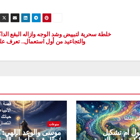
خلطة سحرية لتبييض وشد الوجه وازاله البقع الداك
والتجاعيد من أول استعمال.. تعرف علي
منوعات
قول أم تشكيل
موسى والوعد الإلهي: 