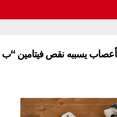
لأعصاب يسببه نقص فيتامين “ب