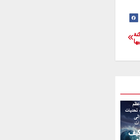
نة
ها
كيف