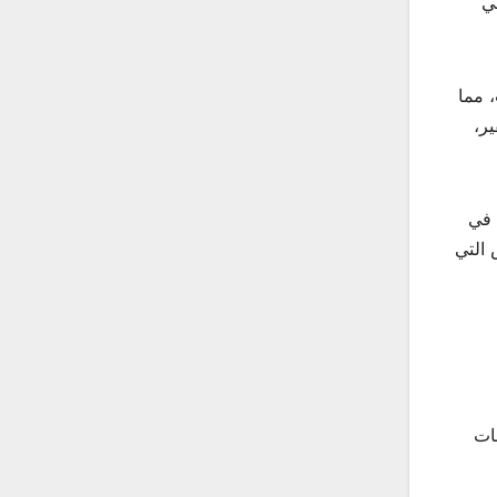
 في
اب، مما
ر،
كل صعوبة في
 التي
ابات