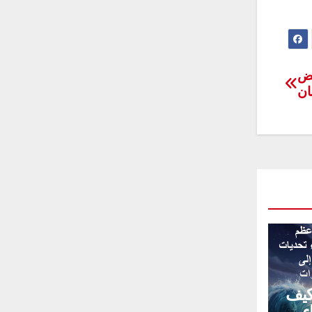
يض
ان
كيف
ء