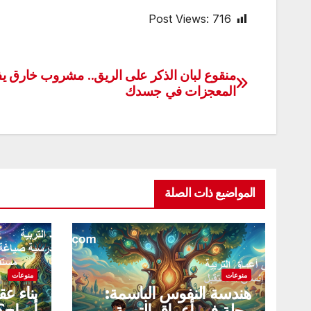
Post Views:
716
منقوع لبان الذكر على الريق.. مشروب خارق ي
تصفّح
المعجزات في جسدك
المقالات
المواضيع ذات الصلة
منوعات
منوعات
هندسة النفوس الباسمة:
بناء ع
رحلة في أعماق التربية
أرواح؟ 