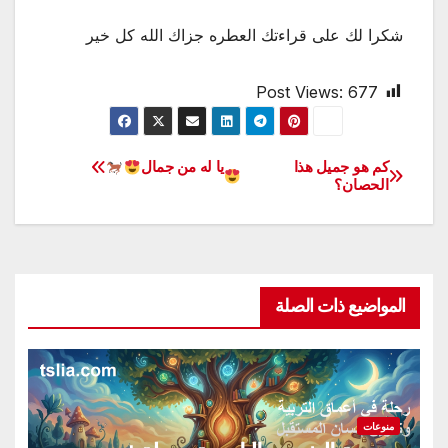
شكرا لك على قراءتك العطره جزاك الله كل خير
Post Views:
677
كم هو جميل هذا
يا له من جمال
تصفّح
الحصان؟
المقالات
المواضيع ذات الصلة
منوعات