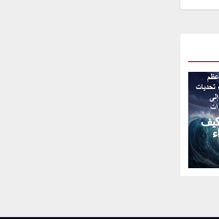
كيف
ء