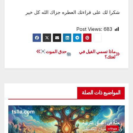
شكرا لك على قراءتك العطره جزاك الله كل خير
Post Views:
683
ماذا تسمي الفيل في
حدق الموت
تصفّح
لغتك؟
المقالات
المواضيع ذات الصلة
منوعات