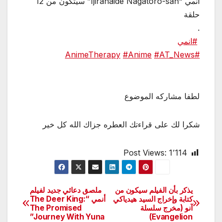
‏أنمي “Ijiranaide Nagatoro-san” سيتكون من 12
حلقة
.
#انمي
#Anime
#AT_News
#AnimeTherapy
لطفا مشاركه الموضوع
شكرا لك على قراءتك العطره جزاك الله كل خير
Post Views:
1٬114
يذكر بأن الفيلم سيكون من
‏ملصق دعائي جديد لفيلم
تصفّح
كتابة وإخراج السيد هيدياكي
أنمي “The Deer King:
آنو (مخرج سلسلة
The Promised
المقالات
Journey With Yuna”
Evangelion)