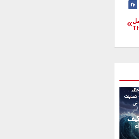
 لطاقم عمل
كيف
ء