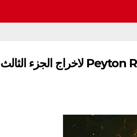
رسميا عودة المخرج Peyton Reed لاخراج الجزء الثالث