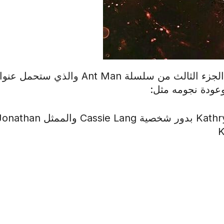
رسميا عودة المخرج Peyton Reed لاخراج الجزء الثالث من سلسلة Ant Man والذي ستحم
وانضمام ممثلين جدد ك النجمه Kathryn Newton بدور شخصية Cassie Lang والممثل n