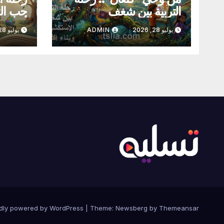
التربية بين شغف
حب الت
الاستكشاف وبناء الذات
أطفالنا
يوليو 28, 2026
ADMIN
يوليو 28, 2026
dly powered by WordPress
|
Theme:
Newsberg
by
Themeansar