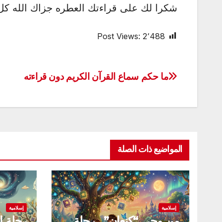
شكرا لك على قراءتك العطره جزاك الله كل
Post Views:
2٬488
ما حكم سماع القرآن الكريم دون قراءته
تصفّح
المقالات
المواضيع ذات الصلة
إسلامية
إسلامية
من وحي “كنعان”.. رحلة
رحلة ا