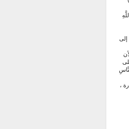
هِ
إلى
أن
لى
نَّاسِ
ة ،