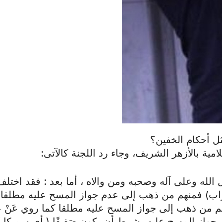
 أحكام الخفين؟
ية بالأزهر الشريف، وجاء رد اللجنة كالآتى:
الله وعلى آله وصحبه ومن والاه ، أما بعد : فقد اختلف
اب) فمنهم من ذهب إلى عدم جواز المسح عليه مطلقا 
 من ذهب إلى جواز المسح عليه مطلقا كما روي عَنْ عُم
ذهب إلى جواز المسح عليه بشرط أن يكون صَفِيقًا ( أي سميكا )