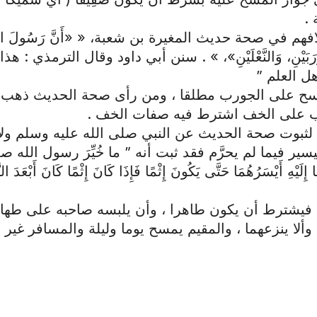
 .
م في صحة حديث المغيرة بن شعبة، « «أَنَّ رَسُولَ اللَّ
الْجَوْرَبَيْنِ، وَالنَّعْلَيْنِ»، » . سنن أبي داود وقال الترمذي : هذا
 العلم ”
سح على الجورب مطلقا ، ومن رأى صحة الحديث ذهب 
ب على الخف اشترط فيه صفات الخف .
لثبوت صحة الحديث عن النبي صلى الله عليه وسلم ول
ر فيما لم يحرَّم فقد ثبت أنه ” ما خُيِّرَ رسول الله ص
لَيْهِ أَيْسَرُهُمَا حَتَّى يَكُونَ إِثْمًا فَإِذَا كَانَ إِثْمًا كَانَ أَبْعَدَ ال
يشترط أن يكون طاهرا ، وأن يلبسه صاحبه على طهار
لا ينزعهما ، والمقيم يمسح يوما وليلة والمسافر غير