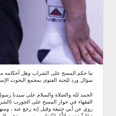
ما حكم المسح على الشراب وهل أحكامه مثل
سؤال ورد للجنة الفتوى بمجمع البحوث الإسلام
الحمد لله والصلاة والسلام على سيدنا رسول 
الفقهاء في جواز المسح على الجورب (الشر
روي عن أبي حنيفة وقيل إنه رجع عنه ، ومنهم
وَعَلِيٍّ رَضِيَ اللَّهُ عَنْهُمَا ، ومنهم من 