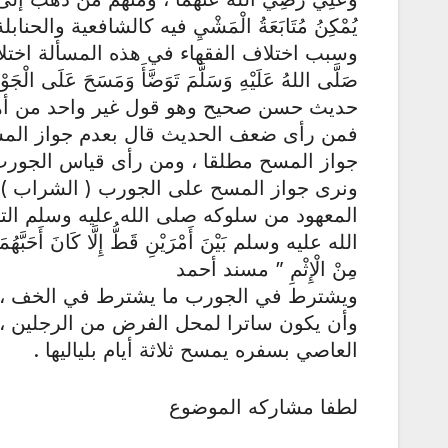
يُمْكِنُ مُتَابَعَةُ الْمَشْيِ فيه كالشافعية والحنابلة
وسبب اختلاف الفقهاء في هذه المسألة اختلافه
صَلَّى اللهُ عَلَيْهِ وَسَلَّمَ تَوَضَّأَ وَمَسَحَ عَلَى 
حديث حسن صحيح وهو قول غير واحد من أهل
فمن رأى ضعف الحديث قال بعدم جواز الم
جواز المسح مطلقا ، ومن رأى قياس الجور
ونرى جواز المسح على الجورب ( الشراب ) 
المعهود من سلوكه صلى الله عليه وسلم التيسي
الله عليه وسلم بَيْنَ أَمْرَيْنِ قَطُّ إِلَّا كَانَ أَحَبَّهُمَا إِ
مِنْ الْإِثْمِ ” مسند أحمد
ويشترط في الجورب ما يشترط في الخف ، ف
وأن يكون ساترا لمحل الفرض من الرجلين ، وأ
العاصي بسفره يمسح ثلاثة أيام بلياليها .
لطفا مشاركه الموضوع