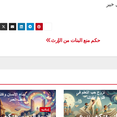
 خير
حكم منع البنات من الإرث
إسلامية
لتربية: كيف نزرع
التربية المدرسية: كيف