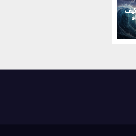
كيف
ء