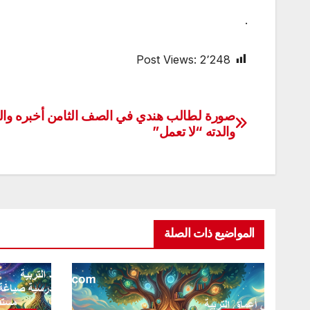
.
Post Views:
2٬248
صورة لطالب هندي في الصف الثامن أخبره وال
تصفّح
والدته “لا تعمل”
المقالات
المواضيع ذات الصلة