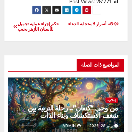
Post Views:
28٬771
ثلاثة أسرار لاستجابة الدعاء
حكم إجراء عملية تجميل
تصفّح
للأسنان الأزهر يجيب
المقالات
المواضيع ذات الصلة
إسلامية
من وحي “كنعان”.. رحلة التربية بين
شغف الاستكشاف وبناء الذات
يوليو 28, 2026
ADMIN