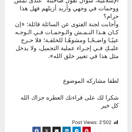
الإسلامية، سؤال تقول صاحبته “عندى نمش
ووحمات في وجهي وأريد أزيلهم فهل هذا
حرام؟
وأجابت لجنة الفتوى عن السائلة قائلة: «إن
كـان هـذا النـمـش والـوحمـات فـي الـوجـه
عيبًـا واضـحًـا ومشوهًـا للخلقـة؛ فلا حـرج
عليـكِ فـي إجـراء عملية التجميل، ولا يدخل
مثل هذا في تغيير خلق الله».
لطفا مشاركه الموضوع
شكرا لك على قراءتك العطره جزاك الله
كل خير
Post Views:
3٬502