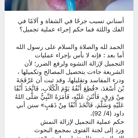
أسناني تسبب جرحًا في الشفاة و آلامًا في
الفك واللثة فما حكم إجراء عملية تجميل؟
الحمد لله والصلاة والسلام على رسول الله
أما بعد : فإنه لا بأس بإجراء عمليات
التجميل لإزالة التشوه ولرفع الضرر؛ لأن
الشريعة جاءت بتحصيل المصالح وتكميلها ،
ودرء المفاسد وتقليلها، وقد ثبت أن عَرْفَجَةَ
بْنَ أَسْعَدَ، «قُطِعَ أَنْفُهُ يَوْمَ الْكُلَابِ، فَاتَّخَذَ أَنْفًا
مِنْ وَرِقٍ، فَأَنْتَنَ عَلَيْهِ، فَأَمَرَهُ النَّبِيُّ صَلَّى اللهُ
عَلَيْهِ وَسَلَّمَ، فَاتَّخَذَ أَنْفًا مِنْ ذَهَبٍ» سنن أبي
داود (4/ 92).
حكم عملية التجميل لإزالة النمش
ورد إلى لجنة الفتوى بمجمع البحوث