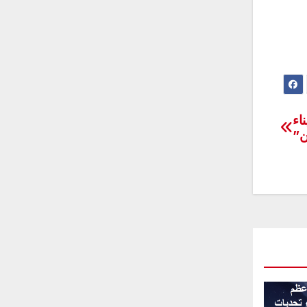
اء
ن”