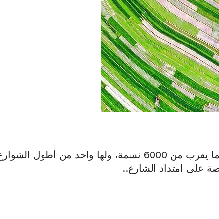
في بولندا هي قرية صغيرة يبلغ عدد سكانها ما يقرب من 6000 نسمة، ولها واحد من أطول الشوار