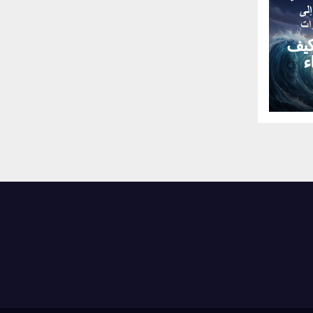
كيف
ء