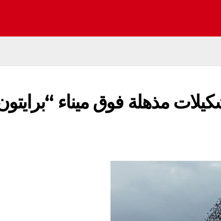
يلات مذهلة فوق ميناء “برايتون