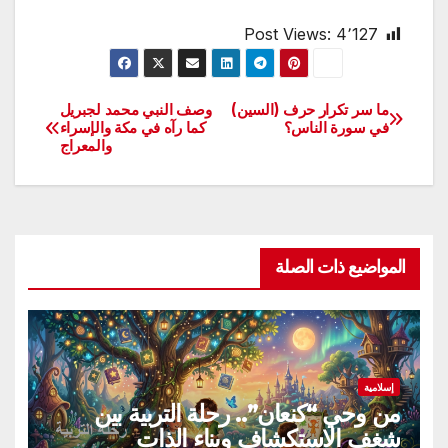
Post Views:
4٬127
ما سر تكرار حرف (السين)
وصف النبي محمد لجبريل
تصفّح
في سورة الناس؟
كما رآه في مكة والإسراء
والمعراج
المقالات
المواضيع ذات الصلة
إسلامية
من وحي “كنعان”.. رحلة التربية بين
شغف الاستكشاف وبناء الذات