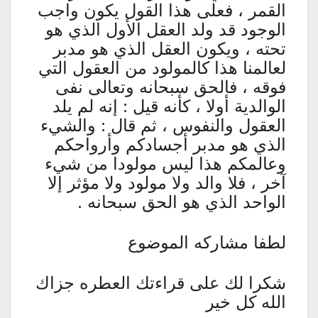
القمر ، فعلى هذا القول يكون واجب
الوجود قد ولد العقل الأول الذي هو
تحته ، ويكون العقل الذي هو مدبر
لعالمنا هذا كالمولود من العقول التي
فوقه ، فالحق سبحانه وتعالى نفى
الوالدية أولا ، كأنه قيل : إنه لم يلد
العقول والنفوس ، ثم قال : والشيء
الذي هو مدبر أجسادكم وأرواحكم
وعالمكم هذا ليس مولودا من شيء
آخر ، فلا والد ولا مولود ولا مؤثر إلا
الواحد الذي هو الحق سبحانه .
لطفا مشاركه الموضوع
شكرا لك على قراءتك العطره جزاك
الله كل خير