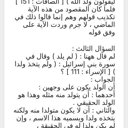
ليقولون ولد الله ) [ الصافات : 151 ]
فلما كان المقصود من هذه الآية
تكذيب قولهم وهم إنما قالوا ذلك في
الماضي ، لا جرم وردت الآية على
وفق قوله
السؤال الثالث :
لم قال ههنا : ( لم يلد ) وقال في
سورة بني إسرائيل : ( ولم يتخذ ولدا
) [ الإسراء : 111 ] ؟
الجواب :
أن الولد يكون على وجهين :
أحدهما : أن يتولد منه مثله وهذا هو
الولد الحقيقي .
والثاني : أن لا يكون متولدا منه ولكنه
يتخذه ولدا ويسميه هذا الاسم ، وإن
لم يكن ولدا له في الحقيقة ،